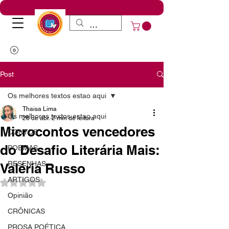
Post
Os melhores textos estao aqui
Thaisa Lima
Os melhores textos estao aqui
26 de abr.
2 min de leitura
Microcontos vencedores
CONTOS
do Desafio Literária Mais:
POEMAS
RESENHAS
Valéria Russo
ARTIGOS
Avaliado com NaN de 5 estrelas.
Opinião
CRÔNICAS
PROSA POÉTICA