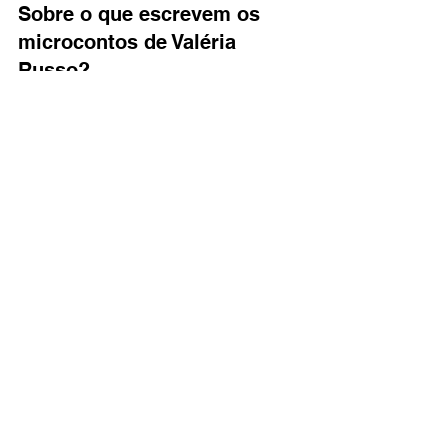
Sobre o que escrevem os 
microcontos de Valéria 
Russo?
Seus microcontos exploram liberdade, 
ruptura, recomeço e imagens 
simbólicas de grande impacto.
O que é o Desafio Literária 
Mais?
É uma iniciativa criativa que convida 
escritoras a produzirem microcontos e 
textos autorais a partir de desafios 
literários.
Leia também
Como escrever microcontos 
impactantes
Microcontos vencedores: Tatiana 