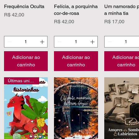
Frequência Oculta
Visualização rápida
Felícia, a porquinha
Visualização rápida
Um namorado p
Visualização rá
cor-de-rosa
a minha tia
Preço
R$ 42,00
Preço
Preço
R$ 42,00
R$ 17,00
Adicionar ao
Adicionar ao
Adicionar a
carrinho
carrinho
carrinho
Últimas unidades