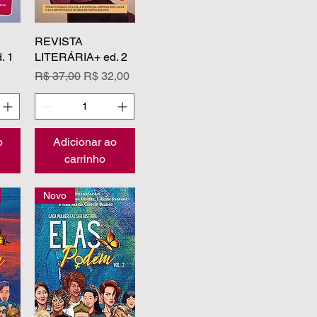
pida
REVISTA
Visualização rápida
. 1
LITERÁRIA+ ed. 2
Preço normal
Preço promocional
R$ 37,00
R$ 32,00
o
Adicionar ao
carrinho
Novo