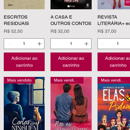
ESCRITOS
Visualização rápida
A CASA E
Visualização rápida
REVISTA
Visualização rá
RESIDUAIS
OUTROS CONTOS
LITERÁRIA+ ed
Preço
Preço
Preço
R$ 52,50
R$ 32,00
R$ 37,00
Adicionar ao
Adicionar ao
Adicionar a
carrinho
carrinho
carrinho
Mais vendido
Mais vendidos
Mais vendidos