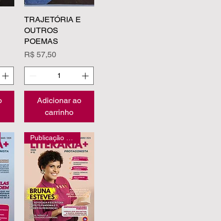
pida
TRAJETÓRIA E
Visualização rápida
OUTROS
POEMAS
Preço
R$ 57,50
o
Adicionar ao
carrinho
Publicação exclusiva