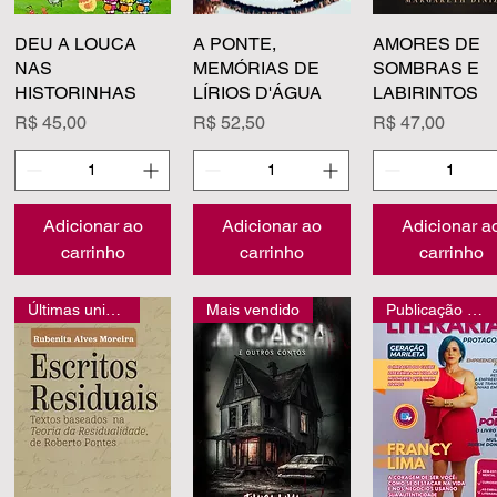
DEU A LOUCA
Visualização rápida
A PONTE,
Visualização rápida
AMORES DE
Visualização rá
NAS
MEMÓRIAS DE
SOMBRAS E
HISTORINHAS
LÍRIOS D'ÁGUA
LABIRINTOS
Preço
Preço
Preço
R$ 45,00
R$ 52,50
R$ 47,00
Adicionar ao
Adicionar ao
Adicionar a
carrinho
carrinho
carrinho
Últimas unidades
Mais vendido
Publicação exclusiva