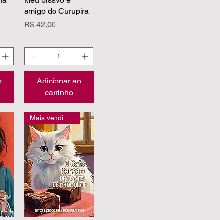
na
Meu bisavô é
amigo do Curupira
Preço
R$ 42,00
o
Adicionar ao
carrinho
Mais vendidos