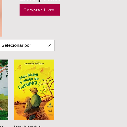
Comprar Livro
Selecionar por
pida
Visualização rápida