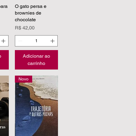
ara
pida
O gato persa e
Visualização rápida
brownies de
chocolate
Preço
R$ 42,00
o
Adicionar ao
carrinho
Novo