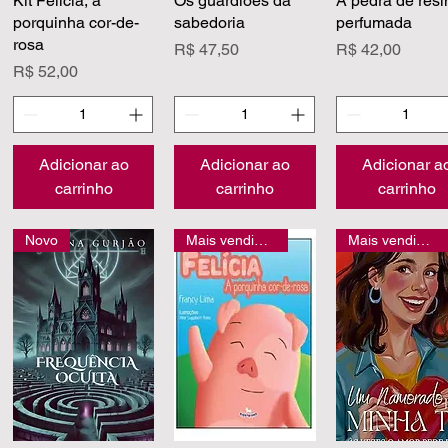
Kit Felícia, a
Os guardiões da
A pedra de resi
porquinha cor-de-
sabedoria
perfumada
rosa
Preço
Preço
R$ 47,50
R$ 42,00
Preço
R$ 52,00
Adicionar ao
Adicionar ao
Adicionar a
carrinho
carrinho
carrinho
Novo
Mais vendidos
Mais vendidos