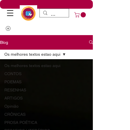
Blog
Os melhores textos estao aqui
Os melhores textos estao aqui
CONTOS
POEMAS
RESENHAS
ARTIGOS
Opinião
CRÔNICAS
PROSA POÉTICA