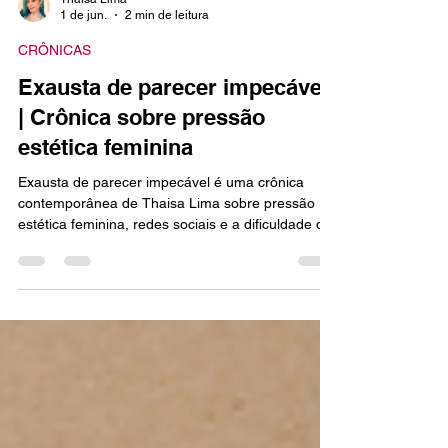
Thaisa Lima
1 de jun.
2 min de leitura
CRÔNICAS
Exausta de parecer impecável
| Crônica sobre pressão
estética feminina
Exausta de parecer impecável é uma crônica
contemporânea de Thaisa Lima sobre pressão
estética feminina, redes sociais e a dificuldade de
simplesmente existir sem precisar performar
perfeição o tempo inteiro. Exausta de parecer
impecável | Pressão estética feminina Hoje eu
acordei exausta. Na verdade, nem sei se
“acordei” é a palavra certa, porque eu
praticamente não dormi. A perimenopausa
bagunçou meu sono. Minha cadelinha idosa
também. Há meses não sei o que é deitar e dorm