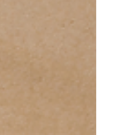
breves criadas ao longo de sete dias de
provocações criativas. Durante o Desafio de
Microcontos da Literária Mais, a equipe
organizadora também participou do processo
escrevendo a partir das mesmas imagens e
temas lançados para as participantes. Embora os
textos da organização não integrassem a seleção
oficial, nasceram dentro do verdadeiro e