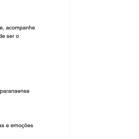
ade, acompanhe 
de ser o 
 paranaense 
cas e emoções 