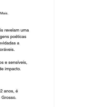
 Mais.
ais revelam uma 
agens poéticas 
nvidadas a 
oráveis.
s e sensíveis, 
de impacto.
42 anos, é 
o Grosso.