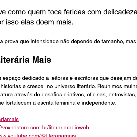
eve como quem toca feridas com delicadez
r isso elas doem mais.
la prova que intensidade não depende de tamanho, mas 
iterária Mais
m espaço dedicado a leitoras e escritoras que desejam d
 histórias e crescer no universo literário. Reunimos mulh
atura através de desafios criativos, oficinas, entrevistas
ue fortalecem a escrita feminina e independente.
ariamais
://voxhdstore.com.br/literariaradioweb
www.youtube.com/@literariamais