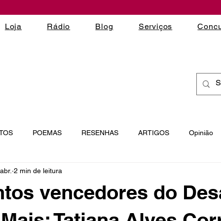
Loja
Rádio
Blog
Serviços
Concu
TOS
POEMAS
RESENHAS
ARTIGOS
Opinião
abr.
2 min de leitura
 LITERÁRIOS
ESCRITA CRIATIVA
MICROCONTOS
tos vencedores do Des
 Mais: Tatiana Alves Cor