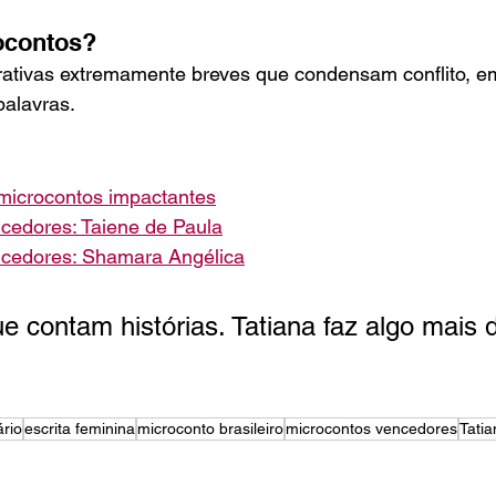
ocontos?
rativas extremamente breves que condensam conflito, e
alavras.
microcontos impactantes
cedores: Taiene de Paula
ncedores: Shamara Angélica
 contam histórias. Tatiana faz algo mais dif
ário
escrita feminina
microconto brasileiro
microcontos vencedores
Tatia