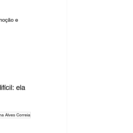
moção e 
ícil: ela 
na Alves Correia