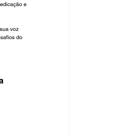
dedicação e 
 sua voz 
safios do 
a