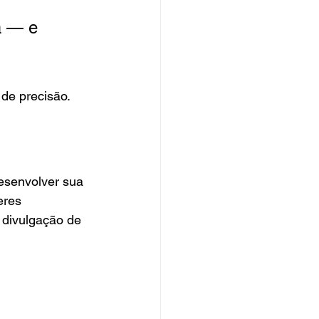
a — e 
de precisão.
esenvolver sua 
eres 
, divulgação de 