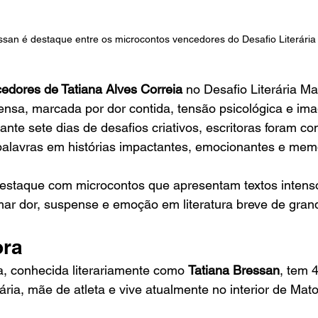
ssan é destaque entre os microcontos vencedores do Desafio Literária
edores de Tatiana Alves Correia
 no Desafio Literária M
ntensa, marcada por dor contida, tensão psicológica e im
ante sete dias de desafios criativos, escritoras foram co
palavras em histórias impactantes, emocionantes e mem
destaque com microcontos que apresentam textos intenso
mar dor, suspense e emoção em literatura breve de gran
ora
a, conhecida literariamente como 
Tatiana Bressan
, tem 
ia, mãe de atleta e vive atualmente no interior de Mat