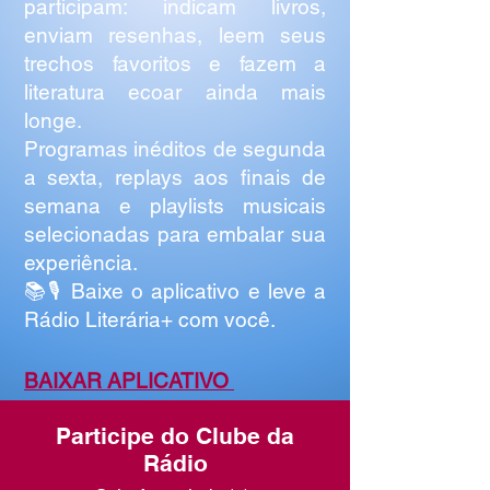
participam: indicam livros,
enviam resenhas, leem seus
trechos favoritos e fazem a
literatura ecoar ainda mais
longe.
Programas inéditos de segunda
a sexta, replays aos finais de
semana e playlists musicais
selecionadas para embalar sua
experiência.
📚🎙️ Baixe o aplicativo e leve a
Rádio Literária+ com você.
BAIXAR APLICATIVO
Participe do Clube da
Rádio