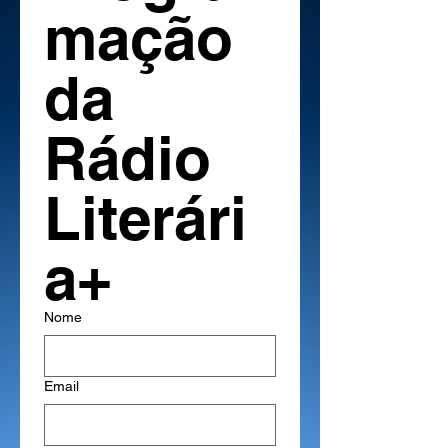
mação 
da 
Rádio 
Literári
a+
Nome
Email