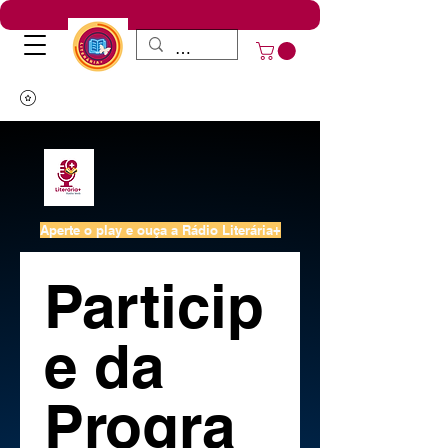
Aperte o play e ouça a Rádio Literária+
Particip
e da 
Progra