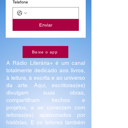
Telefone
Enviar
Baixe o app
A Rádio Literária+ é um canal
totalmente dedicado aos livros,
à leitura, à escrita e ao universo
da arte. Aqui, escritoras(es)
divulgam suas obras,
compartilham trechos e
projetos, e se conectam com
leitoras(es) apaixonados por
histórias. E os leitores também