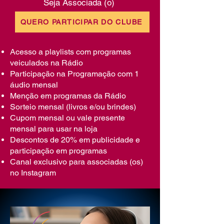
Seja Associada (o)
QUERO PARTICIPAR DO CLUBE
Acesso a playlists com programas
veiculados na Rádio
Participação na Programação com 1
áudio mensal
Menção em programas da Rádio
Sorteio mensal (livros e/ou brindes)
Cupom mensal ou vale presente
mensal para usar na loja
Descontos de 20% em publicidade e
participação em programas
Canal exclusivo para associadas (os)
no Instagram