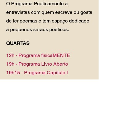
O Programa Poeticamente a
entrevistas com quem escreve ou gosta
de ler poemas e tem espaço dedicado
a pequenos saraus poéticos.
QUARTAS
12h - Programa fisicaMENTE
19h - Programa Livro Aberto
19h15 - Programa Capítulo I
Replay de outros programas, pílulas
literárias e playlists musical ao longo do dia
O Programa fisicaMENTE é voltado
para o bem-estar físico e mental
sempre conectado a literatura, arte,
lazer e práticas diárias de autocuidado.