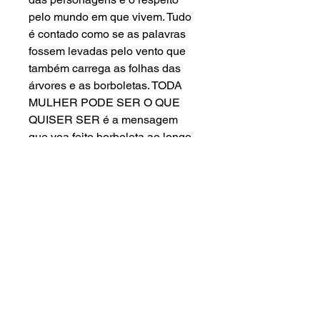
pelo mundo em que vivem. Tudo 
é contado como se as palavras 
fossem levadas pelo vento que 
também carrega as folhas das 
árvores e as borboletas. TODA 
MULHER PODE SER O QUE 
QUISER SER é a mensagem 
que voa feito borboleta ao longo 
das páginas mágicas do livro.
Calcule seu
frete
Calcular