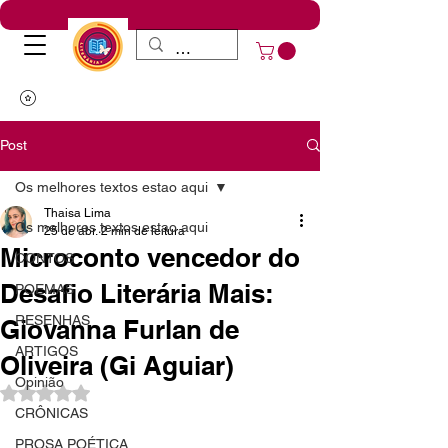
Post
Os melhores textos estao aqui
Thaisa Lima
Os melhores textos estao aqui
25 de abr.
2 min de leitura
Microconto vencedor do
CONTOS
Desafio Literária Mais:
POEMAS
RESENHAS
Giovanna Furlan de
ARTIGOS
Oliveira (Gi Aguiar)
Opinião
Avaliado com NaN de 5 estrelas.
CRÔNICAS
PROSA POÉTICA