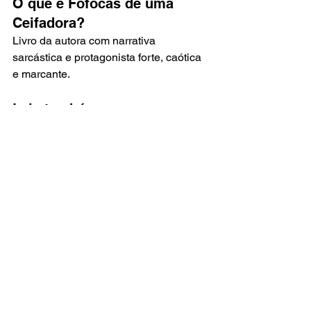
O que é Fofocas de uma 
Ceifadora?
Livro da autora com narrativa 
sarcástica e protagonista forte, caótica 
e marcante.
Leia também
Microconto vencedor: Durce Alves
Microcontos vencedores do desafio
Como escrever microcontos 
impactantes
Algumas histórias fazem rir. 
Outras fazem pensar. As 
melhores conseguem fazer os 
dois ao mesmo tempo.