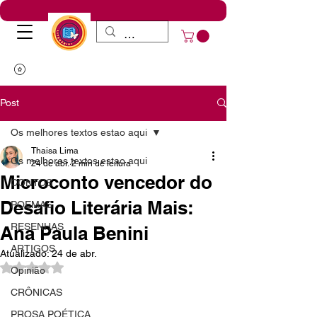
Post
Os melhores textos estao aqui
Thaisa Lima
Os melhores textos estao aqui
24 de abr.
2 min de leitura
Microconto vencedor do
CONTOS
Desafio Literária Mais:
POEMAS
RESENHAS
Ana Paula Benini
ARTIGOS
Atualizado:
24 de abr.
Avaliado com NaN de 5 estrelas.
Opinião
CRÔNICAS
PROSA POÉTICA