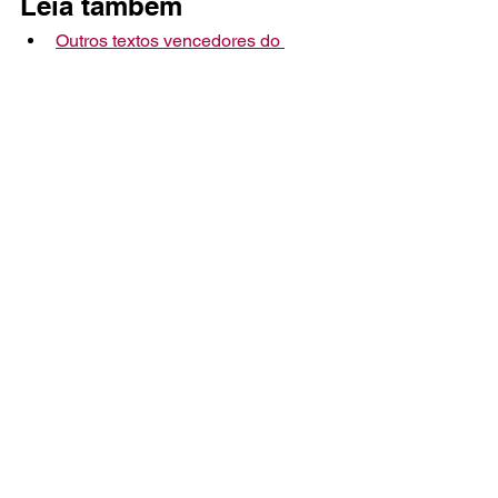
Leia também
Outros textos vencedores do 
Desafio Literária Mais
Como escrever microcontos 
marcantes
Literária Mais
desafio literário
escrita feminina
microconto brasileiro
microconto vencedor
Ana Paula Benini
autoras independentes
DESAFIOS LITERÁRIOS
CONTOS
Ver tudo
Posts recentes