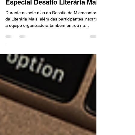
26 de abr.
5 min de leitura
MICROCONTOS
7 Microcontos de Thaisa Lima |
Especial Desafio Literária Mais
Durante os sete dias do Desafio de Microcontos
da Literária Mais, além das participantes inscritas,
a equipe organizadora também entrou na
proposta criativa diária: transformar imagens e
provocações em histórias curtas, intensas e
impactantes. Os textos da equipe não
participaram da seleção oficial, mas nasceram
sob a mesma pressão criativa: escrever rápido,
sentir fundo e contar muito em poucas palavras.
Nesta edição especial, reunimos os 7 microcontos
de Thaisa Lima, marcad