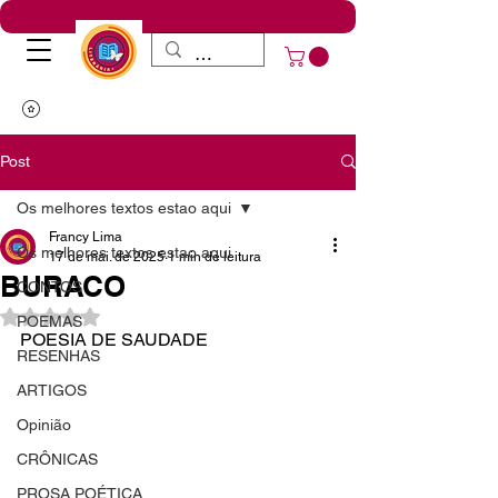
Post
Os melhores textos estao aqui
Francy Lima
Os melhores textos estao aqui
17 de mai. de 2025
1 min de leitura
BURACO
CONTOS
Avaliado com NaN de 5 estrelas.
POEMAS
POESIA DE SAUDADE
RESENHAS
ARTIGOS
Opinião
CRÔNICAS
PROSA POÉTICA