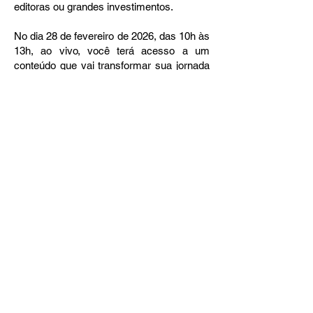
editoras ou grandes investimentos.
No dia 28 de fevereiro de 2026, das 10h às
13h, ao vivo, você terá acesso a um
conteúdo que vai transformar sua jornada
com a escrita.
A MASTERCLASS AUTORA LIDA tem
um valor simbólico apenas para separar
as curiosas de quem realmente tem o
interesse de levar sua carreira de escritora
a sério, ainda que conciliando com outro
trabalho.
Clique abaixo e garanta sua vaga.
QUERO PARTICIPAR