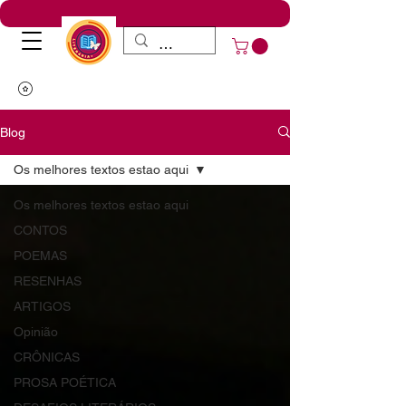
Blog
Os melhores textos estao aqui
Os melhores textos estao aqui
CONTOS
POEMAS
RESENHAS
ARTIGOS
Opinião
CRÔNICAS
PROSA POÉTICA