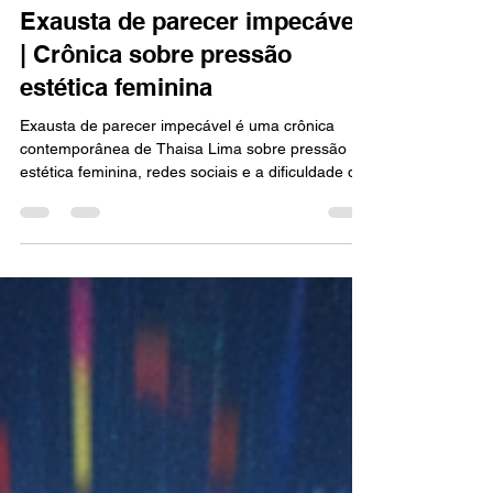
CRÔNICAS
Exausta de parecer impecável
| Crônica sobre pressão
estética feminina
Exausta de parecer impecável é uma crônica
contemporânea de Thaisa Lima sobre pressão
estética feminina, redes sociais e a dificuldade de
simplesmente existir sem precisar performar
perfeição o tempo inteiro. Exausta de parecer
impecável | Pressão estética feminina Hoje eu
acordei exausta. Na verdade, nem sei se
“acordei” é a palavra certa, porque eu
praticamente não dormi. A perimenopausa
bagunçou meu sono. Minha cadelinha idosa
também. Há meses não sei o que é deitar e dorm