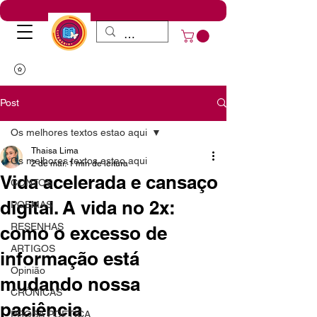
Post
Os melhores textos estao aqui
Thaisa Lima
Os melhores textos estao aqui
2 de mar.
1 min de leitura
Vida acelerada e cansaço
CONTOS
digital. A vida no 2x:
POEMAS
RESENHAS
como o excesso de
ARTIGOS
informação está
Opinião
mudando nossa
CRÔNICAS
paciência
PROSA POÉTICA