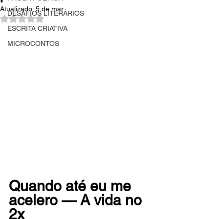
Atualizado:
5 de mar.
DESAFIOS LITERÁRIOS
Avaliado com NaN de 5 estrelas.
ESCRITA CRIATIVA
MICROCONTOS
Quando até eu me 
acelero — A vida no 
2x