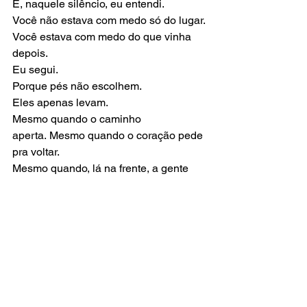
E, naquele silêncio, eu entendi.
Você não estava com medo só do lugar.
Você estava com medo do que vinha 
depois.
Eu segui.
Porque pés não escolhem.
Eles apenas levam.
Mesmo quando o caminho 
aperta. Mesmo quando o coração pede 
pra voltar.
Mesmo quando, lá na frente, a gente 
descobre que não era recomeço…
Era fim.
Pisei em terras desconhecidas naquele 
dia.
E, sem que você percebesse, foi ali 
que começamos a nos perder…
e, ao mesmo tempo, a nos encontrar.