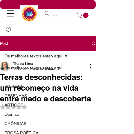
Post
Os melhores textos estao aqui
Thaisa Lima
Os melhores textos estao aqui
19 de abr.
2 min de leitura
Terras desconhecidas:
CONTOS
um recomeço na vida
POEMAS
RESENHAS
entre medo e descoberta
ARTIGOS
Avaliado com NaN de 5 estrelas.
Opinião
CRÔNICAS
PROSA POÉTICA