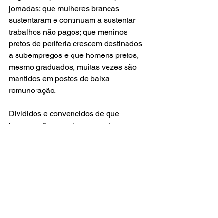
jornadas; que mulheres brancas 
sustentaram e continuam a sustentar 
trabalhos não pagos; que meninos 
pretos de periferia crescem destinados 
a subempregos e que homens pretos, 
mesmo graduados, muitas vezes são 
mantidos em postos de baixa 
remuneração.
Divididos e convencidos de que 
brancos são superiores a pretos, 
homens a mulheres, heterossexuais a 
LGBTQI+ ou que certas religiões são 
melhores que outras, mantemos o 
enriquecimento daqueles que nos 
convencem de que tudo não passa de 
censura ou "mimimi".