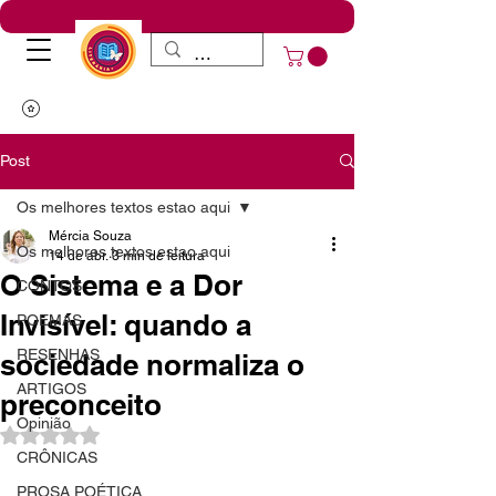
Post
Os melhores textos estao aqui
Mércia Souza
Os melhores textos estao aqui
14 de abr.
3 min de leitura
O Sistema e a Dor
CONTOS
Invisível: quando a
POEMAS
RESENHAS
sociedade normaliza o
ARTIGOS
preconceito
Opinião
Avaliado com NaN de 5 estrelas.
CRÔNICAS
PROSA POÉTICA