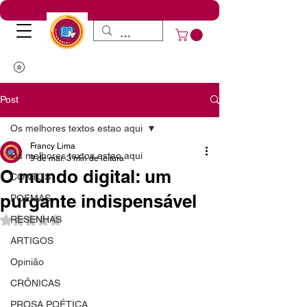
Post
Os melhores textos estao aqui
Francy Lima
Os melhores textos estao aqui
9 de mar.
3 min de leitura
O mundo digital: um
CONTOS
purgante indispensável
POEMAS
RESENHAS
Avaliado com NaN de 5 estrelas.
ARTIGOS
Opinião
CRÔNICAS
PROSA POÉTICA