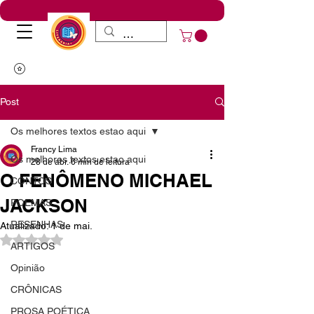
Post
Os melhores textos estao aqui
Francy Lima
Os melhores textos estao aqui
28 de abr.
6 min de leitura
O FENÔMENO MICHAEL
CONTOS
JACKSON
POEMAS
RESENHAS
Atualizado:
1 de mai.
Avaliado com NaN de 5 estrelas.
ARTIGOS
Opinião
CRÔNICAS
PROSA POÉTICA