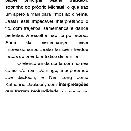
papel principal Jaafar Jackson, 
sobrinho do próprio Michael
, o que traz 
um apelo a mais para irmos ao cinema. 
Jaafar está impecável interpretando o 
tio, com trejeitos, semelhança e dança 
perfeitas. A escolha não foi por acaso. 
Além da semelhança física 
impressionante, Jaafar também herdou 
traços do talento artístico da família.
	O elenco ainda conta com nomes 
como Colman Domingo, interpretando 
Joe Jackson, e Nia Long como 
Katherine Jackson, com 
interpretações 
que trazem profundidade
 e emoção às 
relações familiares que marcaram a 
trajetória do cantor.
Curiosidades que aumentam 
a expectativa