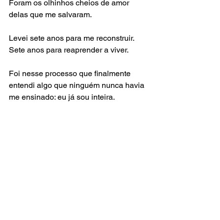
Foram os olhinhos cheios de amor 
delas que me salvaram.
Levei sete anos para me reconstruir.
Sete anos para reaprender a viver.
Foi nesse processo que finalmente 
entendi algo que ninguém nunca havia 
me ensinado: eu já sou inteira.
Não preciso de alguém para me 
completar.
Depois dos 40 eu descobri que 
príncipe encantado não existe.
Mas também descobri algo muito mais 
importante do que isso: eu nunca 
precisei ser salva.