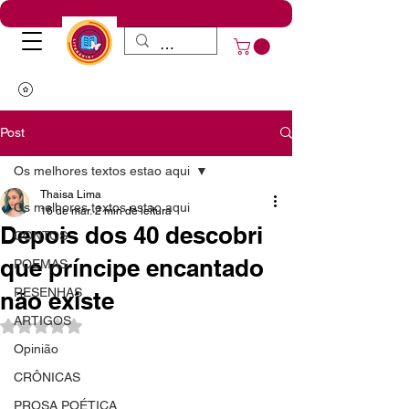
Post
Os melhores textos estao aqui
Thaisa Lima
Os melhores textos estao aqui
16 de mar.
2 min de leitura
Depois dos 40 descobri
CONTOS
que príncipe encantado
POEMAS
RESENHAS
não existe
ARTIGOS
Avaliado com NaN de 5 estrelas.
Opinião
CRÔNICAS
PROSA POÉTICA