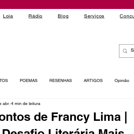
Loja
Rádio
Blog
Serviços
Concu
TOS
POEMAS
RESENHAS
ARTIGOS
Opinião
e abr.
4 min de leitura
 LITERÁRIOS
ESCRITA CRIATIVA
MICROCONTOS
ontos de Francy Lima |
 Desafio Literária Mais