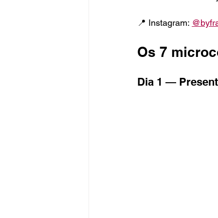
📍 Instagram: 
@byfr
Os 7 microc
Dia 1 — Presen