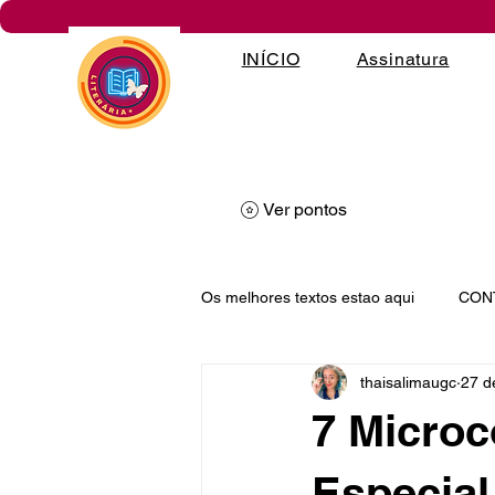
INÍCIO
Assinatura
Ver pontos
Os melhores textos estao aqui
CON
thaisalimaugc
27 d
PROSA POÉTICA
DESAFIOS
7 Microc
Especial