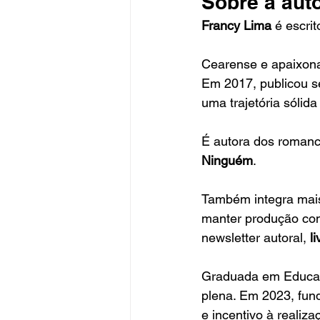
Sobre a aut
Francy Lima
 é escri
Cearense e apaixonad
Em 2017, publicou seu
uma trajetória sólida 
É autora dos romanc
Ninguém
.
Também integra mais
manter produção cons
newsletter autoral, 
l
Graduada em Educaçã
plena. Em 2023, fun
e incentivo à realiza