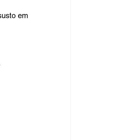
susto em 
.