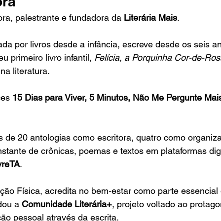
ora
tora, palestrante e fundadora da 
Literária Mais
.
a por livros desde a infância, escreve desde os seis an
 primeiro livro infantil, 
Felícia, a Porquinha Cor-de-Ros
na literatura.
es 
15 Dias para Viver, 5 Minutos, Não Me Pergunte Mais
 de 20 antologias como escritora, quatro como organiza
tante de crônicas, poemas e textos em plataformas digi
ivreTA
.
o Física, acredita no bem-estar como parte essencial 
dou a 
Comunidade Literária+
, projeto voltado ao protag
ção pessoal através da escrita.