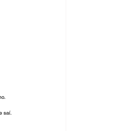
no.
 saí.