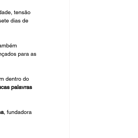
idade, tensão 
sete dias de 
 também 
nçados para as 
m dentro do 
ucas palavras 
ma
, fundadora 