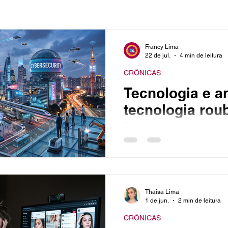
Francy Lima
22 de jul.
4 min de leitura
CRÔNICAS
Tecnologia e a
tecnologia rou
tempo
Quanto mais tecnologia, men
Francy Lima Todos os dias eu vejo posts vendendo a ideia
de que a tecnologia, as IAs 
nosso tempo, otimizar tarefa
Thaisa Lima
momentos a sós, com a família ou am
1 de jun.
2 min de leitura
inúmeras tecnologias que aut
CRÔNICAS
constroem sites, aplicativos