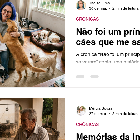
grudadinho. Um amor para a 
Thaisa Lima
30 de mar.
2 min de leitura
lembro de um pequeno detalh
suportar o som ensurdecedo
CRÔNICAS
saio muito de casa. Não faç
Não foi um prí
cães que me s
A crônica “Não foi um prínci
salvaram” conta uma história real sobre como o amor dos
animais pode transformar v
difíceis. Não foi um príncipe
parte da vida esperando que
viesse me salvar. No fim da
me salvaram. Hoje, a casa tem
significa que silêncio e cal
Mércia Souza
mais por aqui. Enquanto eu 
27 de mar.
2 min de leitura
CRÔNICAS
Memórias da in